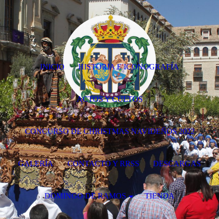
INICIO
HISTORIA E ICONOGRAFÍA
ACTOS Y CULTOS
CONCURSO DE CHRISTMAS NAVIDEÑOS 2022
GALERÍA
CONTACTO Y RRSS
DESCARGAS
DOMINGO DE RAMOS
TIENDA