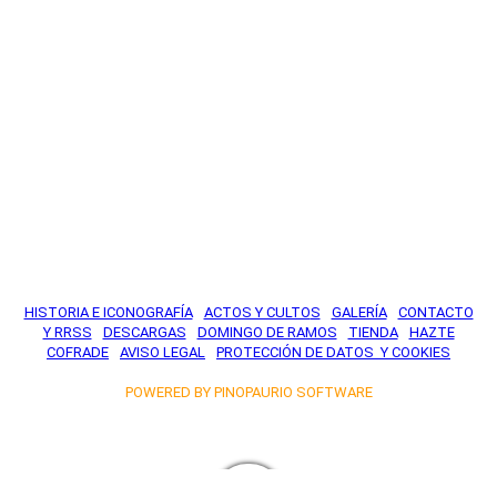
HISTORIA E ICONOGRAFÍA
-
ACTOS Y CULTO
S
-
GALERÍA
-
CONTACTO
Y RRSS
-
DESCARGAS
-
DOMINGO DE RAMOS
-
TIENDA
-
HAZTE
COFRADE
-
AVISO LEGAL
-
PROTECCIÓN DE DATOS Y COOKIES
POWERED BY PINOPAURIO SOFTWARE