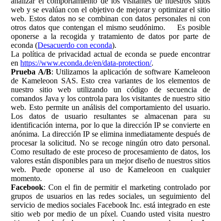
analizar el comportamiento de los visitantes de nuestros sitios
web y se evalúan con el objetivo de mejorar y optimizar el sitio
web. Estos datos no se combinan con datos personales ni con
otros datos que contengan el mismo seudónimo. Es posible
oponerse a la recogida y tratamiento de datos por parte de
econda (
Desacuerdo con econda
).
La política de privacidad actual de econda se puede encontrar
en
https://www.econda.de/en/data-protection/
.
Prueba A/B
: Utilizamos la aplicación de software Kameleoon
de Kameleoon SAS. Esto crea variantes de los elementos de
nuestro sitio web utilizando un código de secuencia de
comandos Java y los controla para los visitantes de nuestro sitio
web. Esto permite un análisis del comportamiento del usuario.
Los datos de usuario resultantes se almacenan para su
identificación interna, por lo que la dirección IP se convierte en
anónima. La dirección IP se elimina inmediatamente después de
procesar la solicitud. No se recoge ningún otro dato personal.
Como resultado de este proceso de procesamiento de datos, los
valores están disponibles para un mejor diseño de nuestros sitios
web. Puede oponerse al uso de Kameleoon en cualquier
momento.
Facebook
: Con el fin de permitir el marketing controlado por
grupos de usuarios en las redes sociales, un seguimiento del
servicio de medios sociales Facebook Inc. está integrado en este
sitio web por medio de un píxel. Cuando usted visita nuestro